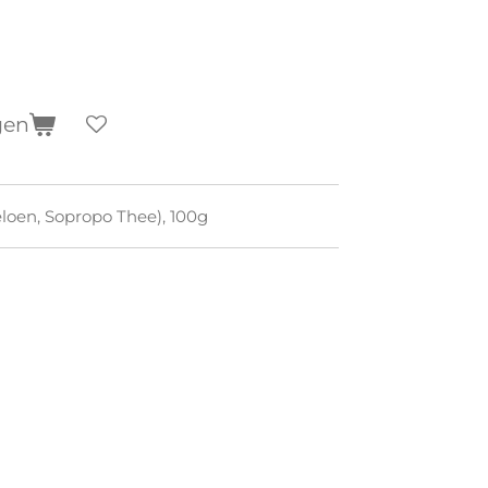
gen
eloen, Sopropo Thee), 100g