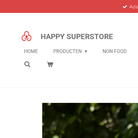
Azi
Ga
direct
naar
de
HAPPY SUPERSTORE
hoofdinhoud
HOME
PRODUCTEN
NON FOOD