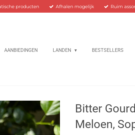
atische producten
Afhalen mogelijk
Ruim asso
AANBIEDINGEN
LANDEN
BESTSELLERS
Bitter Gourd
Meloen, So