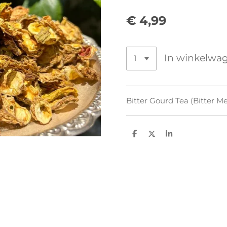
€ 4,99
In winkelwa
Bitter Gourd Tea (Bitter M
D
D
S
e
e
h
l
e
a
e
l
r
n
e