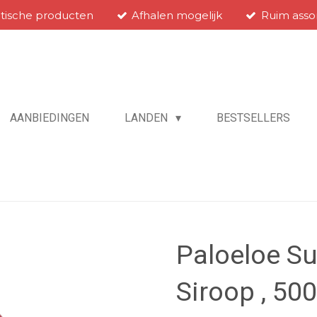
atische producten
Afhalen mogelijk
Ruim asso
AANBIEDINGEN
LANDEN
BESTSELLERS
Paloeloe S
Siroop , 50