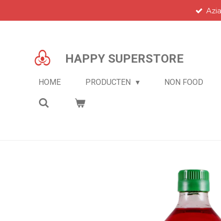
Azi
Ga
direct
naar
de
HAPPY SUPERSTORE
hoofdinhoud
HOME
PRODUCTEN
NON FOOD