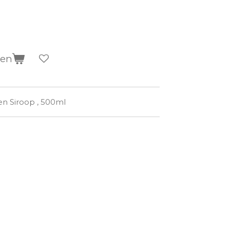
gen
n Siroop , 500ml