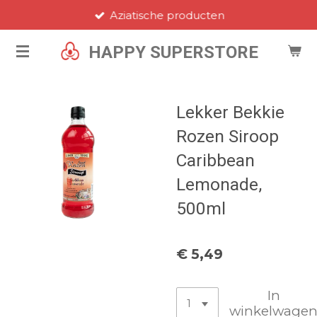
Aziatische producten
Ga
direct
HAPPY SUPERSTORE
naar
de
hoofdinhoud
Lekker Bekkie
Rozen Siroop
Caribbean
Lemonade,
500ml
€ 5,49
In
winkelwage