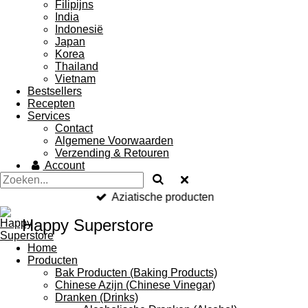
Filipijns
India
Indonesië
Japan
Korea
Thailand
Vietnam
Bestsellers
Recepten
Services
Contact
Algemene Voorwaarden
Verzending & Retouren
Account
Aziatische producten
Happy Superstore
Home
Producten
Bak Producten (Baking Products)
Chinese Azijn (Chinese Vinegar)
Dranken (Drinks)