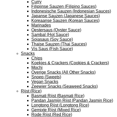
Curry
Filipijnse Sauzen (Filipino Sauces)
Indonesische Sauzen (Indonesian Sauces)
Japanse Sauzen (Japanese Sauces)
Koreaanse Sauzen (Korean Sauces)
Marinades
Oestersaus (Oyster Sauce)
Sambal (Hot Sauce)
Sojasaus (Soy Sauce)
Thaise Sauzen (Thai Sauces)
Vis Saus (Fish Sauce)
Snacks
Chips
Koekjes & Crackers (Cookies & Crackers)
Mochi
Overige Snacks (All Other Snacks)
Snoep (Sweets)
Vegan Snacks
Zeewier Snacks (Seaweed Snacks)
Rijst (Rice)
Basmati Rijst (Basmati Rice)
Pandan Jasmijn Rijst (Pandan Jasmin Rice)
Longtong Rijst (Longtong Rice)
Gemixte Rijst (Mixed Rice)
Rode Rijst (Red Rice)