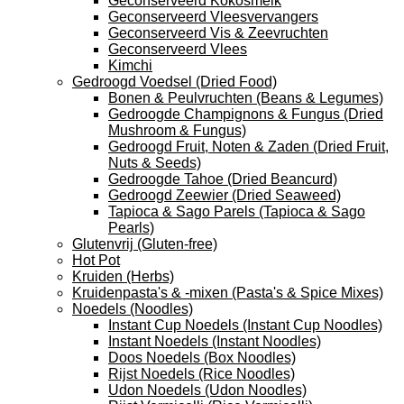
Geconserveerd Kokosmelk
Geconserveerd Vleesvervangers
Geconserveerd Vis & Zeevruchten
Geconserveerd Vlees
Kimchi
Gedroogd Voedsel (Dried Food)
Bonen & Peulvruchten (Beans & Legumes)
Gedroogde Champignons & Fungus (Dried
Mushroom & Fungus)
Gedroogd Fruit, Noten & Zaden (Dried Fruit,
Nuts & Seeds)
Gedroogde Tahoe (Dried Beancurd)
Gedroogd Zeewier (Dried Seaweed)
Tapioca & Sago Parels (Tapioca & Sago
Pearls)
Glutenvrij (Gluten-free)
Hot Pot
Kruiden (Herbs)
Kruidenpasta's & -mixen (Pasta's & Spice Mixes)
Noedels (Noodles)
Instant Cup Noedels (Instant Cup Noodles)
Instant Noedels (Instant Noodles)
Doos Noedels (Box Noodles)
Rijst Noedels (Rice Noodles)
Udon Noedels (Udon Noodles)