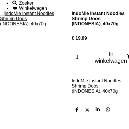
Zoeken
Winkelwagen
IndoMie Instant Noodles
Shrimp Doos
(INDONESIA), 40x70g
€ 19,99
In
winkelwagen
IndoMie Instant Noodles
Shrimp Doos
(INDONESIA), 40x70g
D
D
S
D
e
e
h
e
l
e
a
l
e
l
r
e