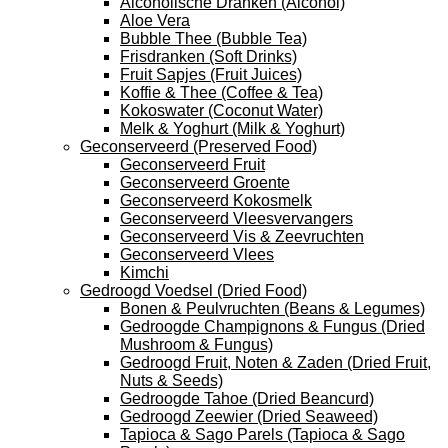
Alcoholische Dranken (Alcohol)
Aloe Vera
Bubble Thee (Bubble Tea)
Frisdranken (Soft Drinks)
Fruit Sapjes (Fruit Juices)
Koffie & Thee (Coffee & Tea)
Kokoswater (Coconut Water)
Melk & Yoghurt (Milk & Yoghurt)
Geconserveerd (Preserved Food)
Geconserveerd Fruit
Geconserveerd Groente
Geconserveerd Kokosmelk
Geconserveerd Vleesvervangers
Geconserveerd Vis & Zeevruchten
Geconserveerd Vlees
Kimchi
Gedroogd Voedsel (Dried Food)
Bonen & Peulvruchten (Beans & Legumes)
Gedroogde Champignons & Fungus (Dried
Mushroom & Fungus)
Gedroogd Fruit, Noten & Zaden (Dried Fruit,
Nuts & Seeds)
Gedroogde Tahoe (Dried Beancurd)
Gedroogd Zeewier (Dried Seaweed)
Tapioca & Sago Parels (Tapioca & Sago