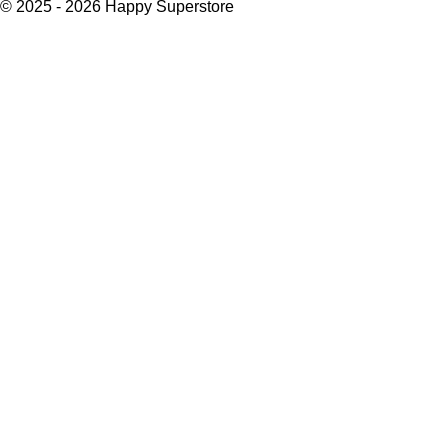
n
e
n
© 2025 - 2026 Happy Superstore