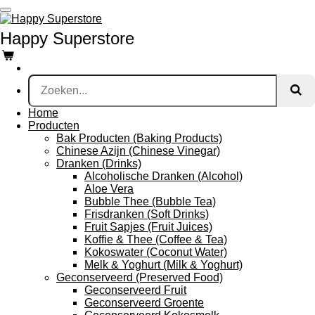
Ga
direct
Happy Superstore
naar
de
hoofdinhoud
Home
Producten
Bak Producten (Baking Products)
Chinese Azijn (Chinese Vinegar)
Dranken (Drinks)
Alcoholische Dranken (Alcohol)
Aloe Vera
Bubble Thee (Bubble Tea)
Frisdranken (Soft Drinks)
Fruit Sapjes (Fruit Juices)
Koffie & Thee (Coffee & Tea)
Kokoswater (Coconut Water)
Melk & Yoghurt (Milk & Yoghurt)
Geconserveerd (Preserved Food)
Geconserveerd Fruit
Geconserveerd Groente