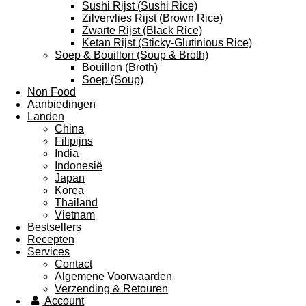
Sushi Rijst (Sushi Rice)
Zilvervlies Rijst (Brown Rice)
Zwarte Rijst (Black Rice)
Ketan Rijst (Sticky-Glutinious Rice)
Soep & Bouillon (Soup & Broth)
Bouillon (Broth)
Soep (Soup)
Non Food
Aanbiedingen
Landen
China
Filipijns
India
Indonesië
Japan
Korea
Thailand
Vietnam
Bestsellers
Recepten
Services
Contact
Algemene Voorwaarden
Verzending & Retouren
Account