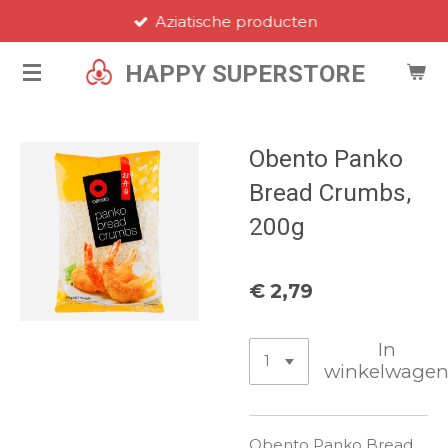
Aziatische producten
Ga
direct
HAPPY SUPERSTORE
naar
de
hoofdinhoud
Obento Panko
Bread Crumbs,
200g
€ 2,79
In
winkelwage
Obento Panko Bread