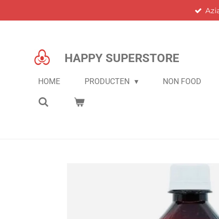
Azi
Ga
direct
naar
de
HAPPY SUPERSTORE
hoofdinhoud
HOME
PRODUCTEN
NON FOOD