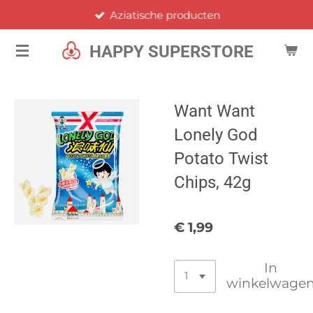
Aziatische producten
Ga
direct
HAPPY SUPERSTORE
naar
de
hoofdinhoud
Want Want
Lonely God
Potato Twist
Chips, 42g
€ 1,99
In
winkelwage