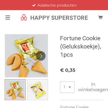
Aziatische producten
Ga
direct
HAPPY SUPERSTORE
naar
de
hoofdinhoud
Fortune Cookie
(Gelukskoekje),
1pcs
€ 0,35
In
winkelwage
Fortune Cookie