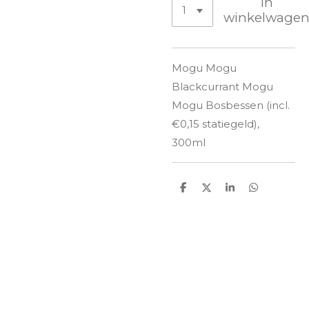
In
winkelwage
Mogu Mogu
Blackcurrant Mogu
Mogu Bosbessen (incl.
€0,15 statiegeld),
300ml
D
D
S
D
e
e
h
e
l
e
a
l
e
l
r
e
n
e
n