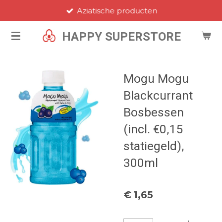
Aziatische producten
Ga
direct
HAPPY SUPERSTORE
naar
de
hoofdinhoud
Mogu Mogu
Blackcurrant
Bosbessen
(incl. €0,15
statiegeld),
300ml
€ 1,65