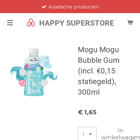
Aziatische producten
Ga
direct
HAPPY SUPERSTORE
naar
de
hoofdinhoud
Mogu Mogu
Bubble Gum
(incl. €0,15
statiegeld),
300ml
€ 1,65
In
winkelwage