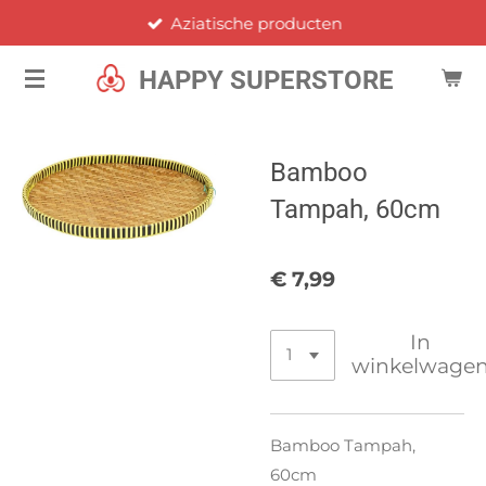
Aziatische producten
Ga
direct
HAPPY SUPERSTORE
naar
de
hoofdinhoud
Bamboo
Tampah, 60cm
€ 7,99
In
winkelwage
Bamboo Tampah,
60cm