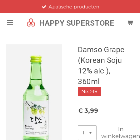
Aziatische producten
Ga
direct
HAPPY SUPERSTORE
naar
de
hoofdinhoud
Damso Grape
(Korean Soju
12% alc.),
360ml
Nix ≥18
€ 3,99
In
winkelwage