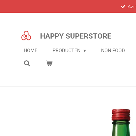
Azi
Ga
direct
naar
de
HAPPY SUPERSTORE
hoofdinhoud
HOME
PRODUCTEN
NON FOOD