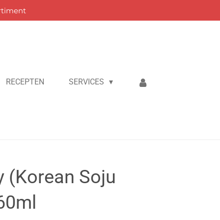
rtiment
RECEPTEN
SERVICES
y (Korean Soju
360ml