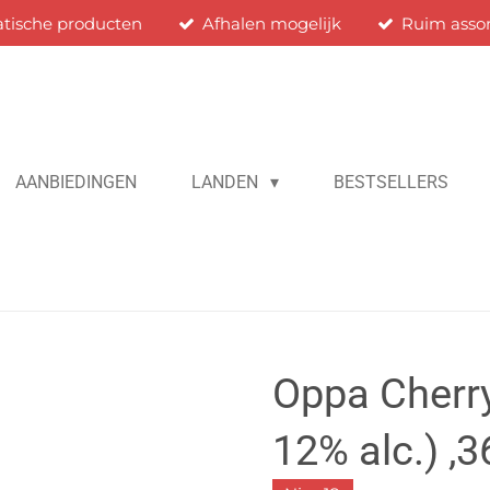
atische producten
Afhalen mogelijk
Ruim asso
AANBIEDINGEN
LANDEN
BESTSELLERS
Oppa Cherr
12% alc.) ,