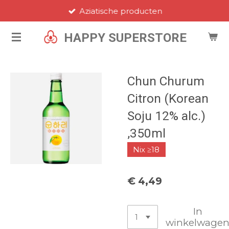
Aziatische producten
Ga
direct
HAPPY SUPERSTORE
naar
de
hoofdinhoud
Chun Churum
Citron (Korean
Soju 12% alc.)
,350ml
Nix ≥18
€ 4,49
In
winkelwage