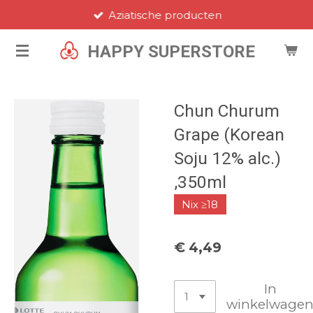
Aziatische producten
Ga
direct
HAPPY SUPERSTORE
naar
de
hoofdinhoud
Chun Churum
Grape (Korean
Soju 12% alc.)
,350ml
Nix ≥18
€ 4,49
In
winkelwage