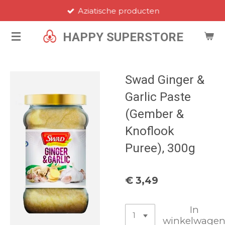
Aziatische producten
Ga
direct
HAPPY SUPERSTORE
naar
de
hoofdinhoud
Swad Ginger &
Garlic Paste
(Gember &
Knoflook
Puree), 300g
€ 3,49
In
winkelwage