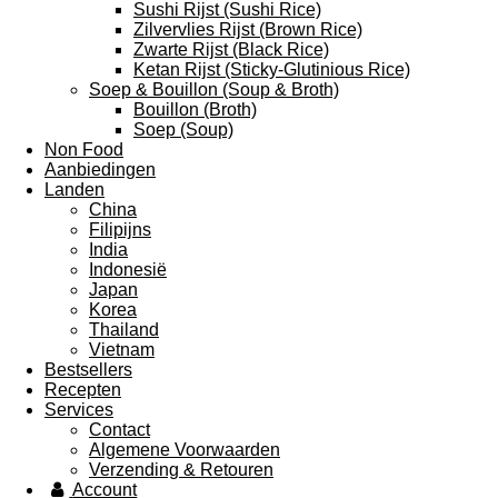
Sushi Rijst (Sushi Rice)
Zilvervlies Rijst (Brown Rice)
Zwarte Rijst (Black Rice)
Ketan Rijst (Sticky-Glutinious Rice)
Soep & Bouillon (Soup & Broth)
Bouillon (Broth)
Soep (Soup)
Non Food
Aanbiedingen
Landen
China
Filipijns
India
Indonesië
Japan
Korea
Thailand
Vietnam
Bestsellers
Recepten
Services
Contact
Algemene Voorwaarden
Verzending & Retouren
Account