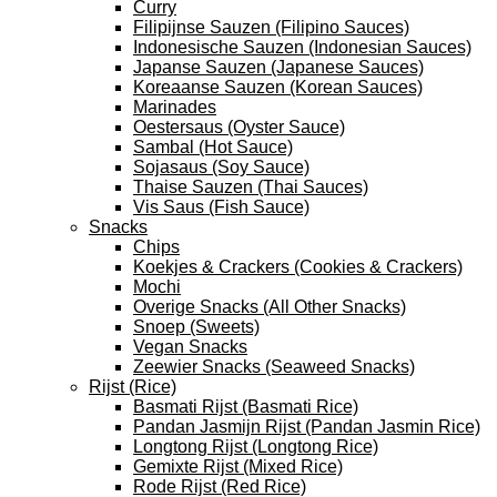
Curry
Filipijnse Sauzen (Filipino Sauces)
Indonesische Sauzen (Indonesian Sauces)
Japanse Sauzen (Japanese Sauces)
Koreaanse Sauzen (Korean Sauces)
Marinades
Oestersaus (Oyster Sauce)
Sambal (Hot Sauce)
Sojasaus (Soy Sauce)
Thaise Sauzen (Thai Sauces)
Vis Saus (Fish Sauce)
Snacks
Chips
Koekjes & Crackers (Cookies & Crackers)
Mochi
Overige Snacks (All Other Snacks)
Snoep (Sweets)
Vegan Snacks
Zeewier Snacks (Seaweed Snacks)
Rijst (Rice)
Basmati Rijst (Basmati Rice)
Pandan Jasmijn Rijst (Pandan Jasmin Rice)
Longtong Rijst (Longtong Rice)
Gemixte Rijst (Mixed Rice)
Rode Rijst (Red Rice)