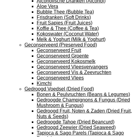
Alcoholische Dranken (Alcohol)
Aloe Vera
Bubble Thee (Bubble Tea)
Frisdranken (Soft Drinks)
Fruit Sapjes (Fruit Juices)
Koffie & Thee (Coffee & Tea)
Kokoswater (Coconut Water)
Melk & Yoghurt (Milk & Yoghurt)
Geconserveerd (Preserved Food)
Geconserveerd Fruit
Geconserveerd Groente
Geconserveerd Kokosmelk
Geconserveerd Vleesvervangers
Geconserveerd Vis & Zeevruchten
Geconserveerd Vlees
Kimchi
Gedroogd Voedsel (Dried Food)
Bonen & Peulvruchten (Beans & Legumes)
Gedroogde Champignons & Fungus (Dried
Mushroom & Fungus)
Gedroogd Fruit, Noten & Zaden (Dried Fruit,
Nuts & Seeds)
Gedroogde Tahoe (Dried Beancurd)
Gedroogd Zeewier (Dried Seaweed)
Tapioca & Sago Parels (Tapioca & Sago