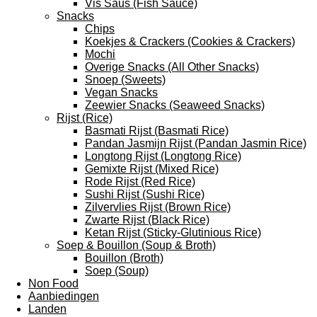
Vis Saus (Fish Sauce)
Snacks
Chips
Koekjes & Crackers (Cookies & Crackers)
Mochi
Overige Snacks (All Other Snacks)
Snoep (Sweets)
Vegan Snacks
Zeewier Snacks (Seaweed Snacks)
Rijst (Rice)
Basmati Rijst (Basmati Rice)
Pandan Jasmijn Rijst (Pandan Jasmin Rice)
Longtong Rijst (Longtong Rice)
Gemixte Rijst (Mixed Rice)
Rode Rijst (Red Rice)
Sushi Rijst (Sushi Rice)
Zilvervlies Rijst (Brown Rice)
Zwarte Rijst (Black Rice)
Ketan Rijst (Sticky-Glutinious Rice)
Soep & Bouillon (Soup & Broth)
Bouillon (Broth)
Soep (Soup)
Non Food
Aanbiedingen
Landen