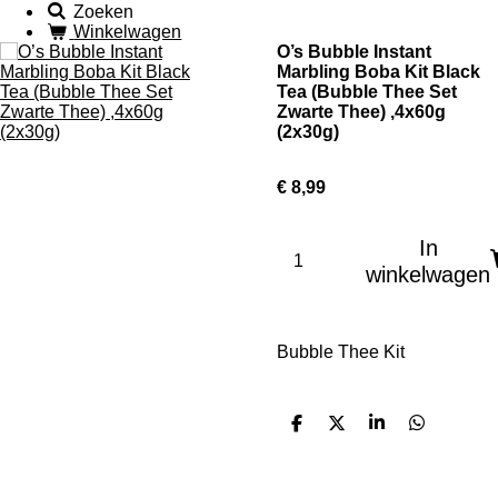
Zoeken
Winkelwagen
O’s Bubble Instant
Marbling Boba Kit Black
Tea (Bubble Thee Set
Zwarte Thee) ,4x60g
(2x30g)
€ 8,99
In
winkelwagen
Bubble Thee Kit
D
D
S
D
e
e
h
e
l
e
a
l
e
l
r
e