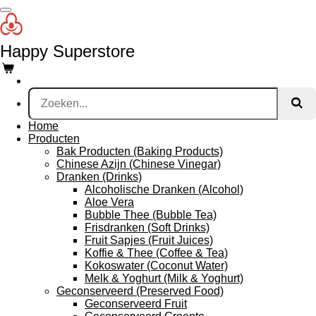
Ga
direct
naar
Happy Superstore
de
hoofdinhoud
Home
Producten
Bak Producten (Baking Products)
Chinese Azijn (Chinese Vinegar)
Dranken (Drinks)
Alcoholische Dranken (Alcohol)
Aloe Vera
Bubble Thee (Bubble Tea)
Frisdranken (Soft Drinks)
Fruit Sapjes (Fruit Juices)
Koffie & Thee (Coffee & Tea)
Kokoswater (Coconut Water)
Melk & Yoghurt (Milk & Yoghurt)
Geconserveerd (Preserved Food)
Geconserveerd Fruit