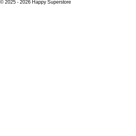
n
e
n
© 2025 - 2026 Happy Superstore