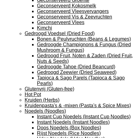
Geconserveerd Groente
Geconserveerd Kokosmelk
Geconserveerd Vleesvervangers
Geconserveerd Vis & Zeevruchten
Geconserveerd Vlees
Kimchi
Gedroogd Voedsel (Dried Food)
Bonen & Peulvruchten (Beans & Legumes)
Gedroogde Champignons & Fungus (Dried
Mushroom & Fungus)
Gedroogd Fruit, Noten & Zaden (Dried Fruit,
Nuts & Seeds)
Gedroogde Tahoe (Dried Beancurd)
Gedroogd Zeewier (Dried Seaweed)
Tapioca & Sago Parels (Tapioca & Sago
Pearls)
Glutenvrij (Gluten-free)
Hot Pot
Kruiden (Herbs)
Kruidenpasta's & -mixen (Pasta's & Spice Mixes)
Noedels (Noodles)
Instant Cup Noedels (Instant Cup Noodles)
Instant Noedels (Instant Noodles)
Doos Noedels (Box Noodles)
Rijst Noedels (Rice Noodles)