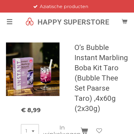
Aziatische producten
Ga
direct
HAPPY SUPERSTORE
naar
de
hoofdinhoud
O’s Bubble
Instant Marbling
Boba Kit Taro
(Bubble Thee
Set Paarse
Taro) ,4x60g
(2x30g)
€ 8,99
In