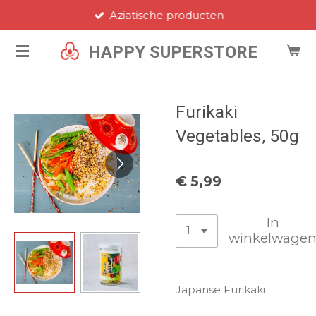
Aziatische producten
Ga
direct
HAPPY SUPERSTORE
naar
de
hoofdinhoud
Furikaki
Vegetables, 50g
€ 5,99
In
winkelwage
Japanse Furikaki