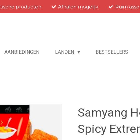
atische producten
Afhalen mogelijk
Ruim asso
AANBIEDINGEN
LANDEN
BESTSELLERS
Samyang Ho
Spicy Extre