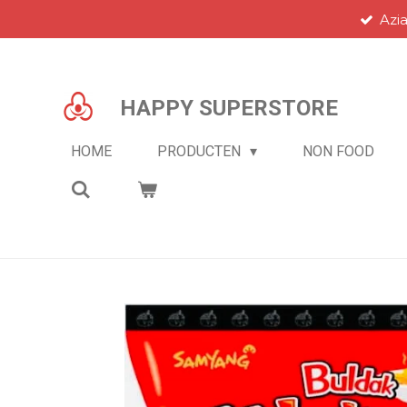
Azi
Ga
direct
naar
de
HAPPY SUPERSTORE
hoofdinhoud
HOME
PRODUCTEN
NON FOOD