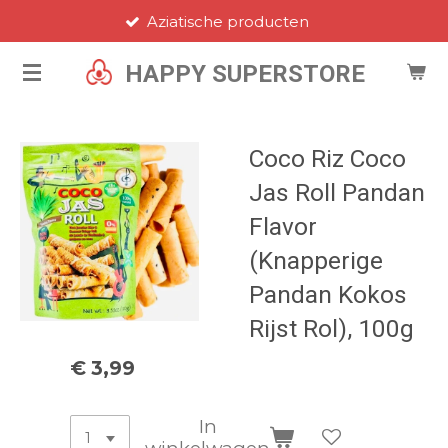
Aziatische producten
Ga
direct
HAPPY SUPERSTORE
naar
de
hoofdinhoud
Coco Riz Coco
Jas Roll Pandan
Flavor
(Knapperige
Pandan Kokos
Rijst Rol), 100g
€ 3,99
In