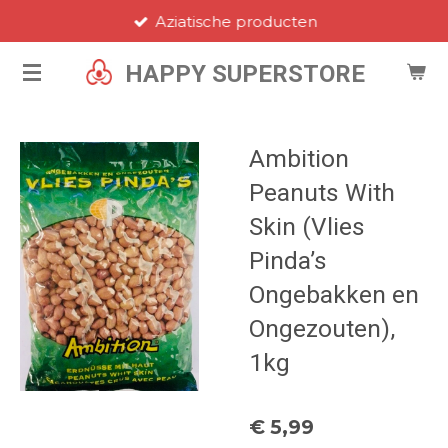
Aziatische producten
Ga
direct
HAPPY SUPERSTORE
naar
de
hoofdinhoud
Ambition
Peanuts With
Skin (Vlies
Pinda’s
Ongebakken en
Ongezouten),
1kg
€ 5,99