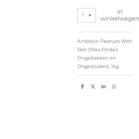
In
winkelwage
Ambition Peanuts With
Skin (Vlies Pinda’s
Ongebakken en
Ongezouten), 1kg
D
D
S
D
e
e
h
e
l
e
a
l
e
l
r
e
n
e
n