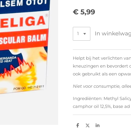
€ 5,99
In winkelwa
Helpt bij het verlichten van
kneuzingen en bevordert 
ook gebruikt als een opwa
Niet voor consumptie, alle
Ingrediënten: Methyl Salicy
camphor oil 12,5%, base ad
D
D
S