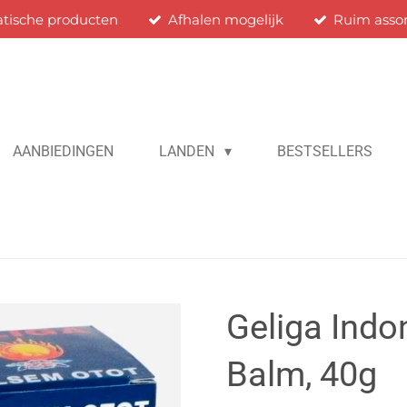
atische producten
Afhalen mogelijk
Ruim asso
AANBIEDINGEN
LANDEN
BESTSELLERS
Geliga Indo
Balm, 40g