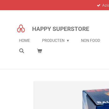
Azi
Ga
direct
naar
de
HAPPY SUPERSTORE
hoofdinhoud
HOME
PRODUCTEN
NON FOOD