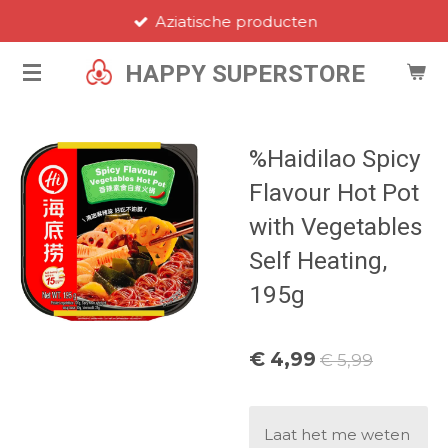
Aziatische producten
Ga
direct
HAPPY SUPERSTORE
naar
de
hoofdinhoud
%Haidilao Spicy
Flavour Hot Pot
with Vegetables
Self Heating,
195g
€ 4,99
€ 5,99
Laat het me weten