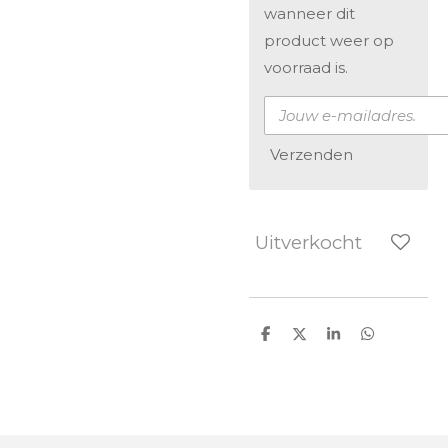
wanneer dit
product weer op
voorraad is.
Verzenden
Uitverkocht
D
D
S
D
e
e
h
e
l
e
a
l
e
l
r
e
n
e
n