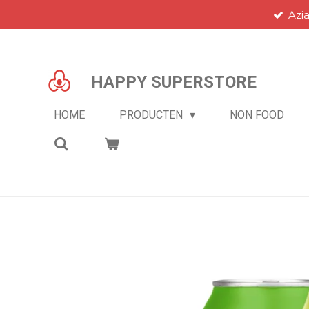
Azi
Ga
direct
naar
de
HAPPY SUPERSTORE
hoofdinhoud
HOME
PRODUCTEN
NON FOOD