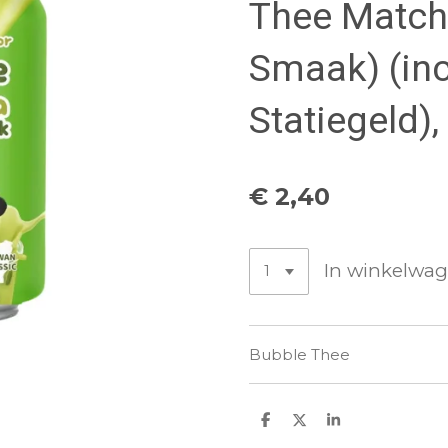
Thee Match
Smaak) (inc
Statiegeld)
€ 2,40
In winkelwa
Bubble Thee
D
D
S
e
e
h