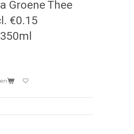
a Groene Thee
l. €0.15
, 350ml
gen