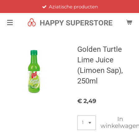
Aziatische producten
Ga
direct
HAPPY SUPERSTORE
naar
de
hoofdinhoud
Golden Turtle
Lime Juice
(Limoen Sap),
250ml
€ 2,49
In
winkelwage