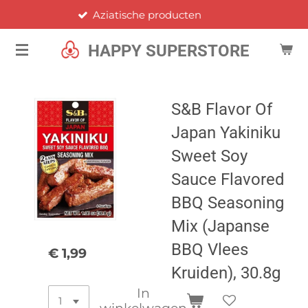
Aziatische producten
Ga
direct
HAPPY SUPERSTORE
naar
de
hoofdinhoud
S&B Flavor Of
Japan Yakiniku
Sweet Soy
Sauce Flavored
BBQ Seasoning
Mix (Japanse
BBQ Vlees
€ 1,99
Kruiden), 30.8g
In