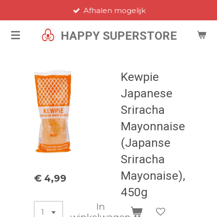
Afhalen mogelijk
Ga
direct
HAPPY SUPERSTORE
naar
de
hoofdinhoud
Kewpie
Japanese
Sriracha
Mayonnaise
(Japanse
Sriracha
Mayonaise),
€ 4,99
450g
In