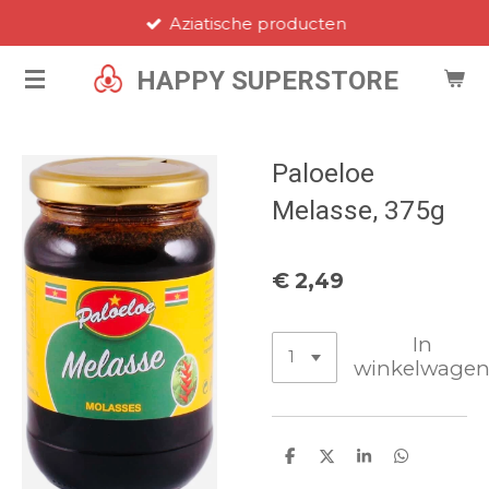
Aziatische producten
Ga
direct
HAPPY SUPERSTORE
naar
de
hoofdinhoud
Paloeloe
Melasse, 375g
€ 2,49
In
winkelwage
D
D
S
D
e
e
h
e