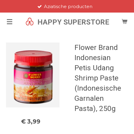
Aziatische producten
Ga
direct
HAPPY SUPERSTORE
naar
de
hoofdinhoud
Flower Brand
Indonesian
Petis Udang
Shrimp Paste
(Indonesische
Garnalen
Pasta), 250g
€ 3,99