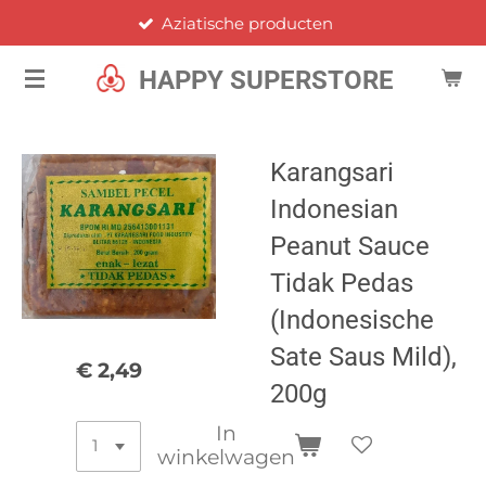
Aziatische producten
Ga
direct
HAPPY SUPERSTORE
naar
de
hoofdinhoud
Karangsari
Indonesian
Peanut Sauce
Tidak Pedas
(Indonesische
Sate Saus Mild),
€ 2,49
200g
In
winkelwagen