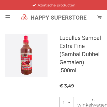
Aziatische producten
Ga
direct
HAPPY SUPERSTORE
naar
de
hoofdinhoud
Lucullus Sambal
Extra Fine
(Sambal Dubbel
Gemalen)
,500ml
€ 3,49
In
winkelwage