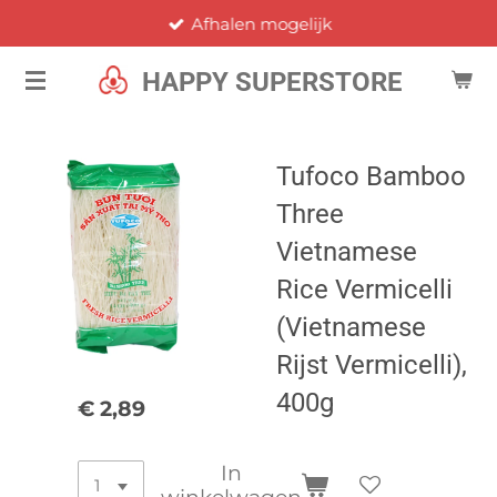
Afhalen mogelijk
Ga
direct
HAPPY SUPERSTORE
naar
de
hoofdinhoud
Tufoco Bamboo
Three
Vietnamese
Rice Vermicelli
(Vietnamese
Rijst Vermicelli),
400g
€ 2,89
In