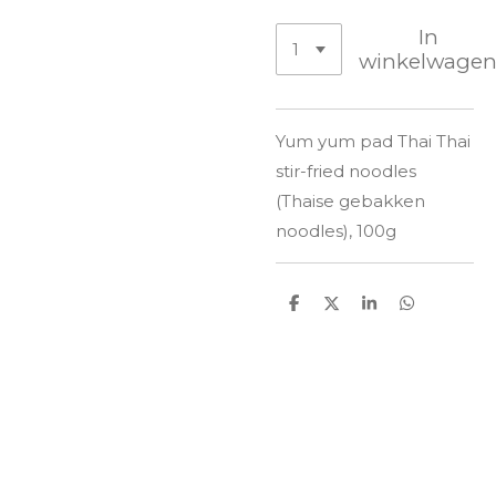
In
winkelwage
Yum yum pad Thai Thai
stir-fried noodles
(Thaise gebakken
noodles), 100g
D
D
S
D
e
e
h
e
l
e
a
l
e
l
r
e
n
e
n