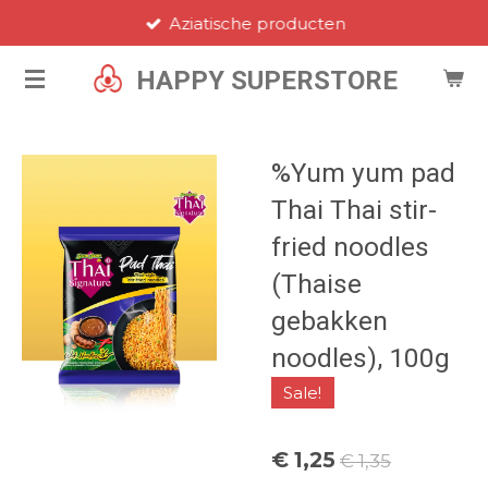
Aziatische producten
Ga
direct
HAPPY SUPERSTORE
naar
de
hoofdinhoud
%Yum yum pad
Thai Thai stir-
fried noodles
(Thaise
gebakken
noodles), 100g
Sale!
€ 1,25
€ 1,35